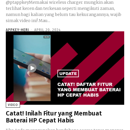
@ptappkeyMemakai wireless charger mungkin akan
terlihat keren dan terkesan seperti mengikuti zaman,
namun bagi kalian yang belum tau kekurangannya, wajib
simak video ini! Mau...
APPKEY-HERI
-
APRIL 20, 2024
VIDEO
Catat! Inilah Fitur yang Membuat
Baterai HP Cepat Habis