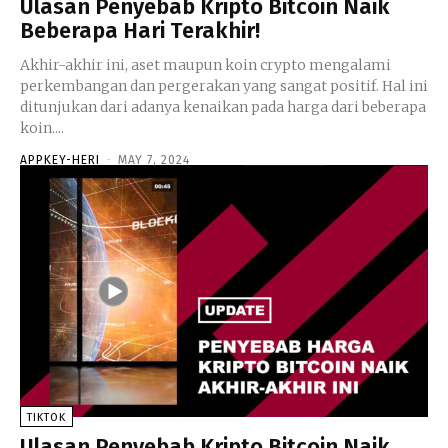
Ulasan Penyebab Kripto Bitcoin Naik
Beberapa Hari Terakhir!
Akhir-akhir ini, aset maupun koin crypto mengalami
perkembangan dan pergerakan yang sangat positif. Hal ini
ditunjukan dari adanya kenaikan pada harga dari beberapa
koin....
APPKEY-HERI
-
MAY 7, 2024
TIKTOK
Ulasan Penyebab Kripto Bitcoin Naik