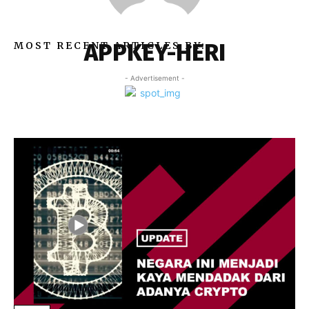
APPKEY-HERI
MOST RECENT ARTICLES BY:
- Advertisement -