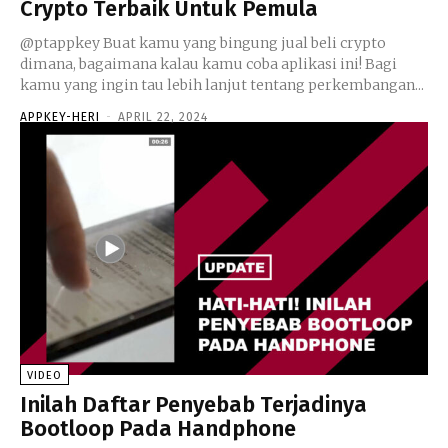
Crypto Terbaik Untuk Pemula
@ptappkey Buat kamu yang bingung jual beli crypto
dimana, bagaimana kalau kamu coba aplikasi ini! Bagi
kamu yang ingin tau lebih lanjut tentang perkembangan...
APPKEY-HERI
-
APRIL 22, 2024
VIDEO
Inilah Daftar Penyebab Terjadinya
Bootloop Pada Handphone