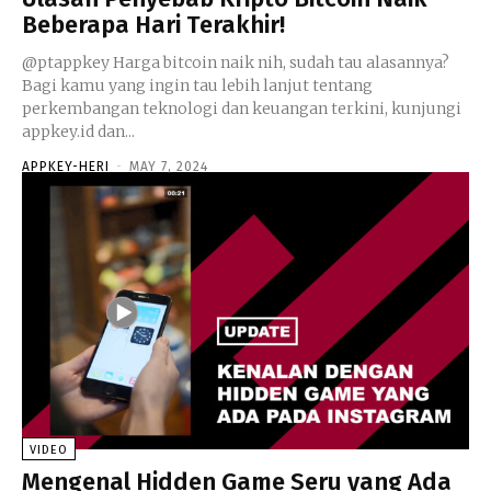
Beberapa Hari Terakhir!
@ptappkey Harga bitcoin naik nih, sudah tau alasannya?
Bagi kamu yang ingin tau lebih lanjut tentang
perkembangan teknologi dan keuangan terkini, kunjungi
appkey.id dan...
APPKEY-HERI
-
MAY 7, 2024
VIDEO
Mengenal Hidden Game Seru yang Ada