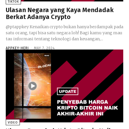
TIKTOK
Ulasan Negara yang Kaya Mendadak
Berkat Adanya Crypto
@ptappkey Kenaikan crypto bukan hanya berdampak pada
satu orang, tapi bisa satu negara loh! Bagi kamu yang mau
tau informasi tentang teknologi dan keuangan,...
APPKEY-HERI
-
MAY 7, 2024
VIDEO