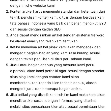
dengan niche website kami.
Konten artikel harus memenuhi standar dan ketentuan dari
teknik penulisan konten kami, ditulis dengan berdasarkan
tata bahasa Indonesia yang baik dan benar, mengikuti EYD
dan sesuai dengan kaidah SEO.
Anda dapat mengirimkan artikel dengan ekstensi file word
ke alamat email yang telah kami tentukan.
Ketika menerima artikel pihak kami akan mengecek dan
mengedit bagian-bagian yang kami rasa kurang sesuai
dengan teknis penulisan di situs perusahaan kami.
Judul atau bagian apapun yang menurut kami perlu
diperbaiki akan kami perbaiki agar sesuai dengan standar
situs blog kami dengan catatan kami akan
memberitahukan kepada klien terlebih dahulu, alasan
mengedit judul dan beberapa bagian artikel.
Jika
artikel yang disediakan oleh tim kami maka kami akan
menulis artikel sesuai dengan informasi yang diterima
melalui situs perusahaan klien atau sesuai permintaan klien