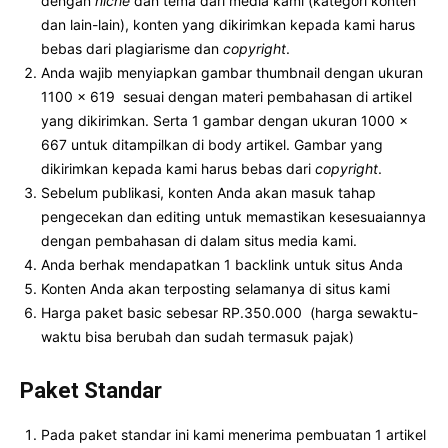
dengan
niche
dan tema dari media kami (kategori konten
dan lain-lain), konten yang dikirimkan kepada kami harus
bebas dari plagiarisme dan
copyright
.
Anda wajib menyiapkan gambar thumbnail dengan ukuran
1100 x 619 sesuai dengan materi pembahasan di artikel
yang dikirimkan. Serta 1 gambar dengan ukuran 1000 x
667 untuk ditampilkan di body artikel. Gambar yang
dikirimkan kepada kami harus bebas dari
copyright
.
Sebelum publikasi, konten Anda akan masuk tahap
pengecekan dan editing untuk memastikan kesesuaiannya
dengan pembahasan di dalam situs media kami.
Anda berhak mendapatkan 1 backlink untuk situs Anda
Konten Anda akan terposting selamanya di situs kami
Harga paket basic sebesar RP.350.000 (harga sewaktu-
waktu bisa berubah dan sudah termasuk pajak)
Paket Standar
Pada paket standar ini kami menerima pembuatan 1 artikel