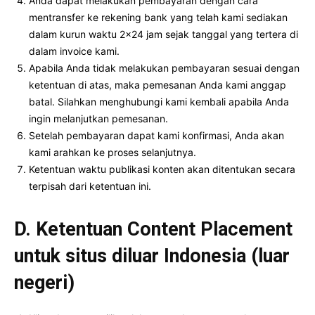
Anda dapat melakukan pembayaran dengan cara
mentransfer ke rekening bank yang telah kami sediakan
dalam kurun waktu 2x24 jam sejak tanggal yang tertera di
dalam invoice kami.
Apabila Anda tidak melakukan pembayaran sesuai dengan
ketentuan di atas, maka pemesanan Anda kami anggap
batal. Silahkan menghubungi kami kembali apabila Anda
ingin melanjutkan pemesanan.
Setelah pembayaran dapat kami konfirmasi, Anda akan
kami arahkan ke proses selanjutnya.
Ketentuan waktu publikasi konten akan ditentukan secara
terpisah dari ketentuan ini.
D. Ketentuan Content Placement
untuk situs diluar Indonesia (luar
negeri)