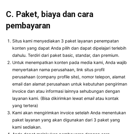
C. Paket, biaya dan cara
pembayaran
Situs kami menyediakan 3 paket layanan penempatan
konten yang dapat Anda pilih dan dapat dipelajari terlebih
dahulu. Terdiri dari paket basic, standar, dan premium.
Untuk menempatkan konten pada media kami, Anda wajib
menyertakan nama perusahaan, link situs profil
perusahaan (company profile site), nomor telepon, alamat
email dan alamat perusahaan untuk kebutuhan pengiriman
invoice dan atau informasi lainnya sehubungan dengan
layanan kami. (Bisa dikirimkan lewat
email
atau kontak
yang tertera)
Kami akan mengirimkan invoice setelah Anda menentukan
paket layanan yang akan digunakan dari 3 paket yang
kami sediakan.