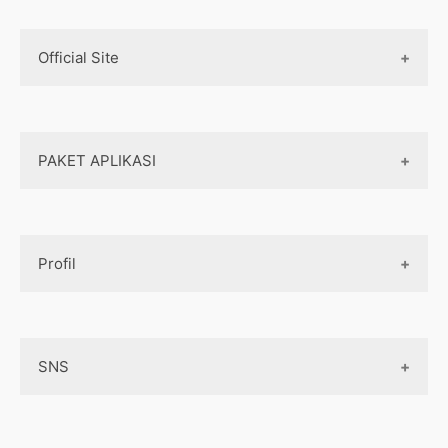
Iklan
Jaringan
Pembayaran Online
Official Site
Aplikasi
Internet Marketing
Layanan Online
PAKET APLIKASI
Jasa Pembuatan Website
Ojek online
Jasa Pembuatan Aplikasi
Medsos
Klinik
Jasa Pembuatan Paket Aplikasi
Profil
Shopping
Official Site Jepang
Navi
Tentang Kami
Official Site Inggris
Delivery
SNS
Contact
Real Estate
Privacy Policy
Facebook