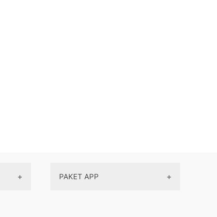
PAKET APP
Paket App klinik