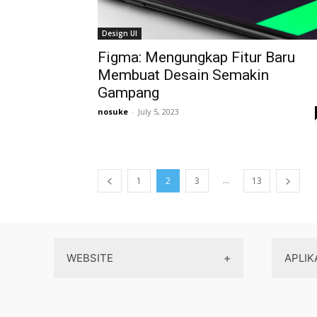
Design UI
Figma: Mengungkap Fitur Baru
Membuat Desain Semakin
Gampang
nosuke
-
July 5, 2023
...
1
2
3
13
WEBSITE
APLIK
Wordpress