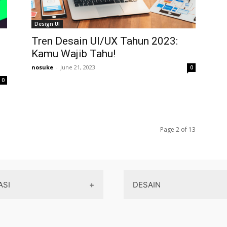
Design UI
Tren Desain UI/UX Tahun 2023:
Kamu Wajib Tahu!
nosuke
-
June 21, 2023
0
0
Page 2 of 13
ASI
DESAIN
Aplikasi Game
Design Web