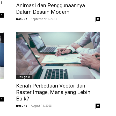
h
Animasi dan Penggunaannya
Dalam Desain Modern
0
nosuke
-
September 1, 2023
0
Design UI
Kenali Perbedaan Vector dan
Raster Image, Mana yang Lebih
Baik?
0
nosuke
-
August 11, 2023
0