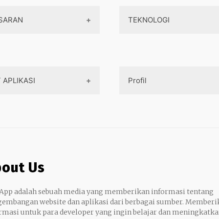
Aplikasi Android
Design App
SARAN
TEKNOLOGI
Aplikasi iOS
Design UI
SEO
Teknologi Terbaru
Mobile Programming
Designer tools
Internet marketing
AI
Cross-platform
 APLIKASI
Profil
Dasar Pemasaran
Komputer
aya pembuatan aplikasi
Klinik
Tentang Kami
Strategi pemasaran
Jaringan
Shopping
Contact
Situs web analitik
Navi
Privacy Policy
Iklan
out Us
Delivery
Sitemap
App adalah sebuah media yang memberikan informasi tentang
Real Estate
embangan website dan aplikasi dari berbagai sumber. Memberi
rmasi untuk para developer yang ingin belajar dan meningkatk