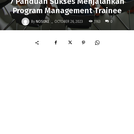
7 Panduan Sukses Menjalankan
Program Management Trainee
-
By
NOSUKE
1163
OCTOBER 26, 2023
0