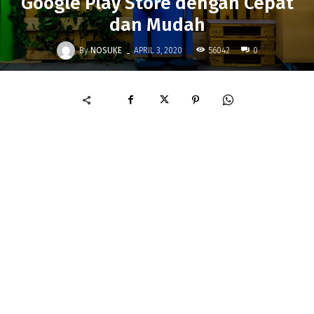
Google Play Store dengan Cepat
dan Mudah
-
By
NOSUKE
56042
APRIL 3, 2020
0