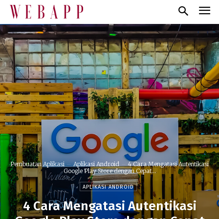
Pembuatan Aplikasi
Aplikasi Android
4 Cara Mengatasi Autentikasi
Google Play Store dengan Cepat...
APLIKASI ANDROID
4 Cara Mengatasi Autentikasi