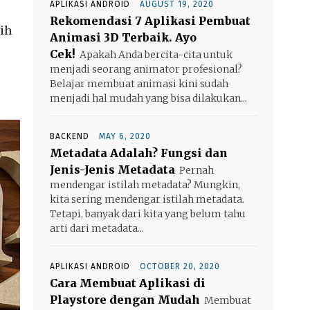
APLIKASI ANDROID
AUGUST 19, 2020
Rekomendasi 7 Aplikasi Pembuat
ih
Animasi 3D Terbaik. Ayo
Cek!
Apakah Anda bercita-cita untuk
menjadi seorang animator profesional?
Belajar membuat animasi kini sudah
menjadi hal mudah yang bisa dilakukan...
BACKEND
MAY 6, 2020
Metadata Adalah? Fungsi dan
Jenis-Jenis Metadata
Pernah
mendengar istilah metadata? Mungkin,
kita sering mendengar istilah metadata.
Tetapi, banyak dari kita yang belum tahu
arti dari metadata...
APLIKASI ANDROID
OCTOBER 20, 2020
Cara Membuat Aplikasi di
Playstore dengan Mudah
Membuat