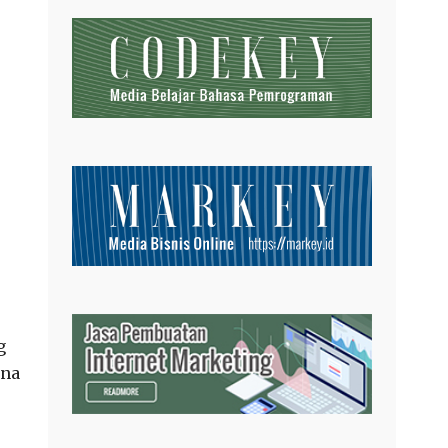
g
una