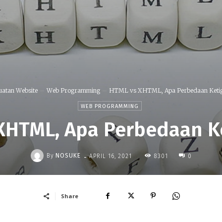
atan Website
Web Programming
HTML vs XHTML, Apa Perbedaan Keti
WEB PROGRAMMING
XHTML, Apa Perbedaan K
-
By
NOSUKE
8301
APRIL 16, 2021
0
Share