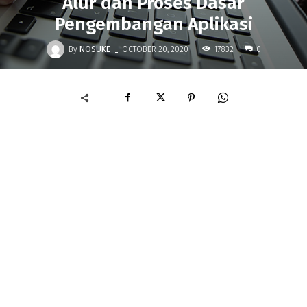
Alur dan Proses Dasar
Pengembangan Aplikasi
-
By
NOSUKE
17832
OCTOBER 20, 2020
0