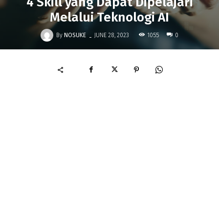
4 Skill yang Dapat Dipelajari
Melalui Teknologi AI
-
By
NOSUKE
1055
JUNE 28, 2023
0