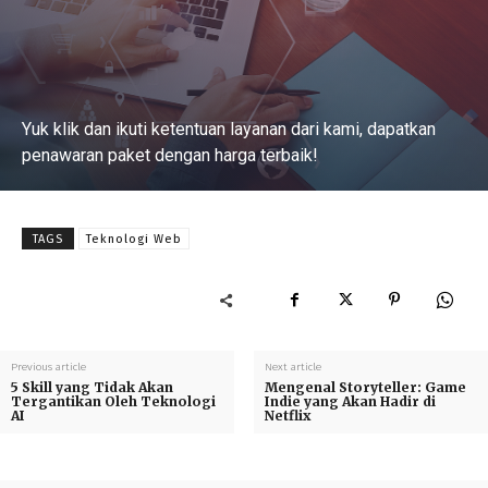
Yuk klik dan ikuti ketentuan layanan dari kami, dapatkan
penawaran paket dengan harga terbaik!
Baca Selengkapnya
TAGS
Teknologi Web
Previous article
Next article
5 Skill yang Tidak Akan
Mengenal Storyteller: Game
Tergantikan Oleh Teknologi
Indie yang Akan Hadir di
AI
Netflix