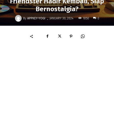
Friendster Hadir Kembali, Siap
Bernostalgia?
-
By
APPKEY-YOGI
1850
JANUARY 30, 2024
0