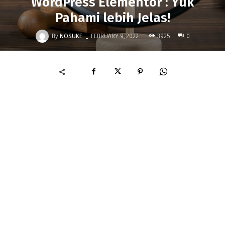
WordPress Elementor : Yuk
Pahami lebih Jelas!
-
By
NOSUKE
3925
FEBRUARY 9, 2022
0