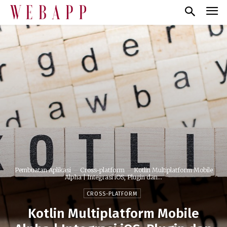
Pembuatan Aplikasi
Cross-platform
Kotlin Multiplatform Mobile
Alpha | Integrasi iOS, Plugin dan...
CROSS-PLATFORM
Kotlin Multiplatform Mobile