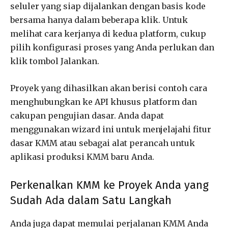
seluler yang siap dijalankan dengan basis kode
bersama hanya dalam beberapa klik. Untuk
melihat cara kerjanya di kedua platform, cukup
pilih konfigurasi proses yang Anda perlukan dan
klik tombol Jalankan.
Proyek yang dihasilkan akan berisi contoh cara
menghubungkan ke API khusus platform dan
cakupan pengujian dasar. Anda dapat
menggunakan wizard ini untuk menjelajahi fitur
dasar KMM atau sebagai alat perancah untuk
aplikasi produksi KMM baru Anda.
Perkenalkan KMM ke Proyek Anda yang
Sudah Ada dalam Satu Langkah
Anda juga dapat memulai perjalanan KMM Anda