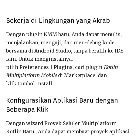
Bekerja di Lingkungan yang Akrab
Dengan plugin KMM baru, Anda dapat menulis,
menjalankan, menguji, dan men-debug kode
bersama di Android Studio, tanpa beralih ke IDE
lain. Untuk menginstalnya,
pilih Preferences | Plugins, cari plugin
Kotlin
Multiplatform Mobile
di Marketplace, dan
klik tombol Install.
Konfigurasikan Aplikasi Baru dengan
Beberapa Klik
Dengan wizard Proyek Seluler Multiplatform
Kotlin Baru , Anda dapat membuat proyek aplikasi