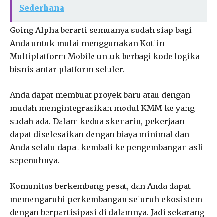
Sederhana
Going Alpha berarti semuanya sudah siap bagi
Anda untuk mulai menggunakan Kotlin
Multiplatform Mobile untuk berbagi kode logika
bisnis antar platform seluler.
Anda dapat membuat proyek baru atau dengan
mudah mengintegrasikan modul KMM ke yang
sudah ada. Dalam kedua skenario, pekerjaan
dapat diselesaikan dengan biaya minimal dan
Anda selalu dapat kembali ke pengembangan asli
sepenuhnya.
Komunitas berkembang pesat, dan Anda dapat
memengaruhi perkembangan seluruh ekosistem
dengan berpartisipasi di dalamnya. Jadi sekarang