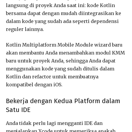
langsung di proyek Anda saat ini: kode Kotlin
bersama dapat dengan mudah diintegrasikan ke
dalam kode yang sudah ada seperti dependensi
reguler lainnya.
Kotlin Multiplatform Mobile Module
wizard baru
akan membantu Anda menambahkan modul KMM
baru untuk proyek Anda, sehingga Anda dapat
menggunakan kode yang sudah ditulis dalam
Kotlin dan refactor untuk membuatnya
kompatibel dengan iOS.
Bekerja dengan Kedua Platform dalam
Satu IDE
Anda tidak perlu lagi mengganti IDE dan
menjalankan Xcode untuk memeriksa apakah