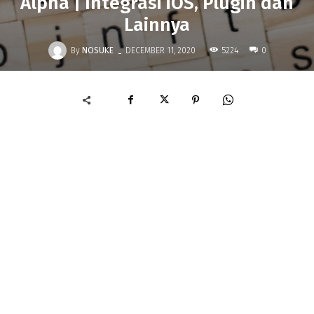
Alpha | Integrasi iOS, Plugin dan
Lainnya
-
By
NOSUKE
5224
DECEMBER 11, 2020
0