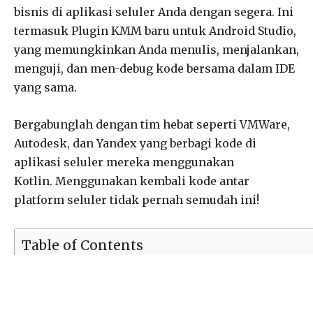
bisnis di aplikasi seluler Anda dengan segera. Ini
termasuk Plugin KMM baru untuk Android Studio,
yang memungkinkan Anda menulis, menjalankan,
menguji, dan men-debug kode bersama dalam IDE
yang sama.
Bergabunglah dengan tim hebat seperti VMWare,
Autodesk, dan Yandex yang berbagi kode di
aplikasi seluler mereka menggunakan
Kotlin. Menggunakan kembali kode antar
platform seluler tidak pernah semudah ini!
Table of Contents