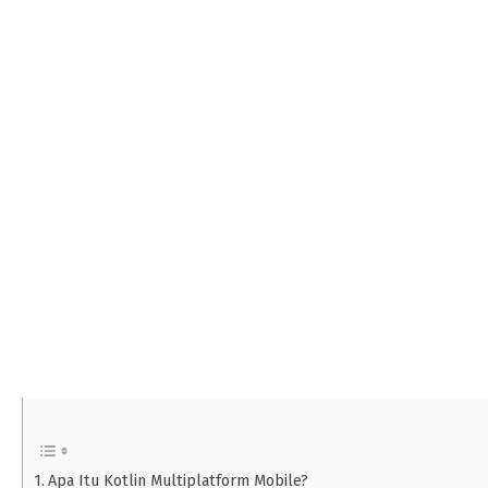
Apa Itu Kotlin Multiplatform Mobile?