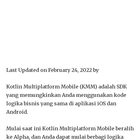
Last Updated on February 24, 2022 by
Kotlin Multiplatform Mobile (KMM) adalah SDK
yang memungkinkan Anda menggunakan kode
logika bisnis yang sama di aplikasi iOS dan
Android.
Mulai saat ini Kotlin Multiplatform Mobile beralih
ke Alpha, dan Anda dapat mulai berbagi logika