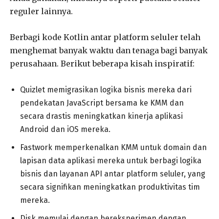
reguler lainnya.
Berbagi kode Kotlin antar platform seluler telah
menghemat banyak waktu dan tenaga bagi banyak
perusahaan. Berikut beberapa kisah inspiratif:
Quizlet memigrasikan logika bisnis mereka dari
pendekatan JavaScript bersama ke KMM dan
secara drastis meningkatkan kinerja aplikasi
Android dan iOS mereka.
Fastwork memperkenalkan KMM untuk domain dan
lapisan data aplikasi mereka untuk berbagi logika
bisnis dan layanan API antar platform seluler, yang
secara signifikan meningkatkan produktivitas tim
mereka.
Disk memulai dengan bereksperimen dengan