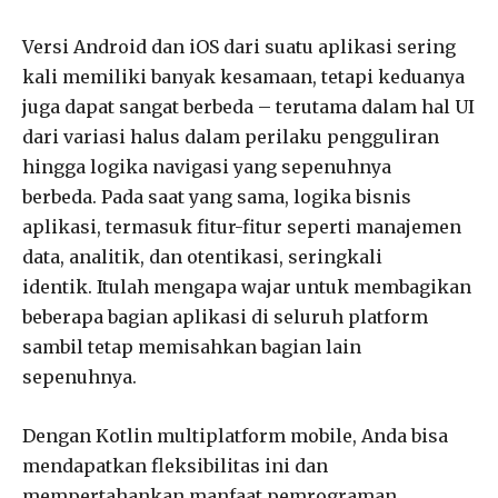
Versi Android dan iOS dari suatu aplikasi sering
kali memiliki banyak kesamaan, tetapi keduanya
juga dapat sangat berbeda – terutama dalam hal UI
dari variasi halus dalam perilaku pengguliran
hingga logika navigasi yang sepenuhnya
berbeda. Pada saat yang sama, logika bisnis
aplikasi, termasuk fitur-fitur seperti manajemen
data, analitik, dan otentikasi, seringkali
identik. Itulah mengapa wajar untuk membagikan
beberapa bagian aplikasi di seluruh platform
sambil tetap memisahkan bagian lain
sepenuhnya.
Dengan Kotlin multiplatform mobile, Anda bisa
mendapatkan fleksibilitas ini dan
mempertahankan manfaat pemrograman