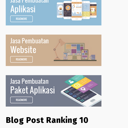
Blog Post Ranking 10