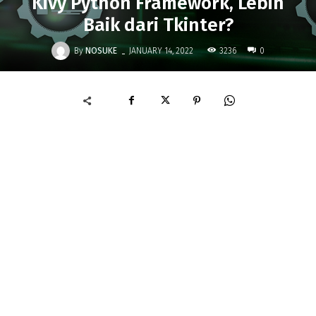
Kivy Python Framework, Lebih
Baik dari Tkinter?
-
By
NOSUKE
3236
JANUARY 14, 2022
0