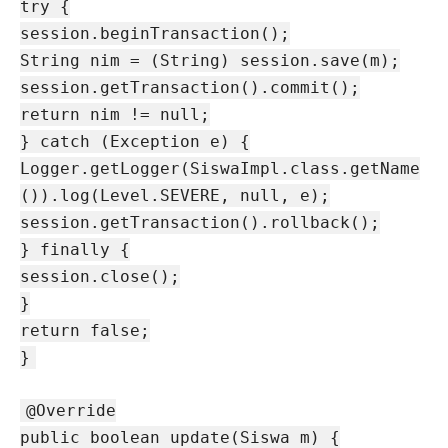
try {
session.beginTransaction();
String nim = (String) session.save(m);
session.getTransaction().commit();
return nim != null;
} catch (Exception e) {
Logger.getLogger(SiswaImpl.class.getName
()).log(Level.SEVERE, null, e);
session.getTransaction().rollback();
} finally {
session.close();
}
return false;
}
@Override
public boolean update(Siswa m) {