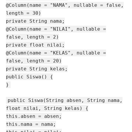
@Column(name = "NAMA", nullable = false,
length = 30)
private String nama;
@Column(name = "NILAI", nullable =
false, length = 2)
private float nilai;
@Column(name = "KELAS", nullable =
false, length = 20)
private String kelas;
public Siswa() {
}
public Siswa(String absen, String nama,
float nilai, String kelas) {
this.absen = absen;
this.nama = nama;