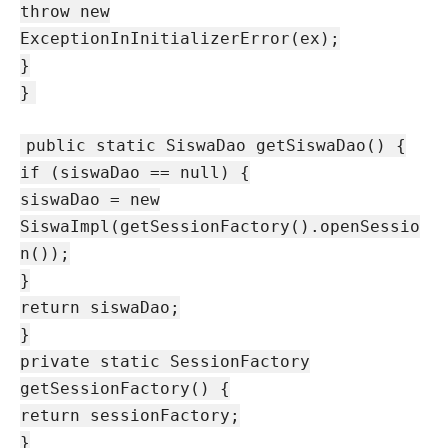
throw new
ExceptionInInitializerError(ex);
}
}
public static SiswaDao getSiswaDao() {
if (siswaDao == null) {
siswaDao = new
SiswaImpl(getSessionFactory().openSessio
n());
}
return siswaDao;
}
private static SessionFactory
getSessionFactory() {
return sessionFactory;
}