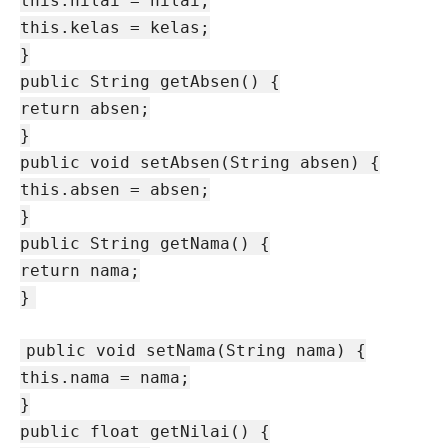
this.nilai = nilai;
this.kelas = kelas;
}
public String getAbsen() {
return absen;
}
public void setAbsen(String absen) {
this.absen = absen;
}
public String getNama() {
return nama;
}
public void setNama(String nama) {
this.nama = nama;
}
public float getNilai() {