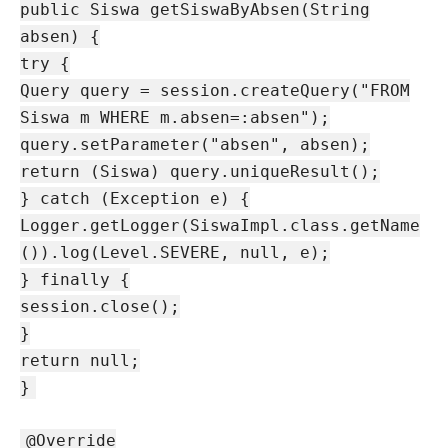
public Siswa getSiswaByAbsen(String
absen) {
try {
Query query = session.createQuery("FROM
Siswa m WHERE m.absen=:absen");
query.setParameter("absen", absen);
return (Siswa) query.uniqueResult();
} catch (Exception e) {
Logger.getLogger(SiswaImpl.class.getName
()).log(Level.SEVERE, null, e);
} finally {
session.close();
}
return null;
}
@Override