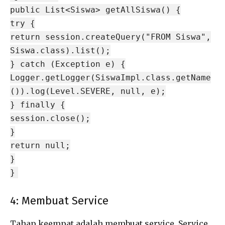
public List<Siswa> getAllSiswa() {
try {
return session.createQuery("FROM Siswa",
Siswa.class).list();
} catch (Exception e) {
Logger.getLogger(SiswaImpl.class.getName
()).log(Level.SEVERE, null, e);
} finally {
session.close();
}
return null;
}
}
4: Membuat Service
Tahap keempat adalah membuat service. Service