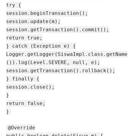
try {
session.beginTransaction();
session.update(m);
session.getTransaction().commit();
return true;
} catch (Exception e) {
Logger.getLogger(SiswaImpl.class.getName
()).log(Level.SEVERE, null, e);
session.getTransaction().rollback();
} finally {
session.close();
}
return false;
}
@Override
public boolean delete(Siswa m) {