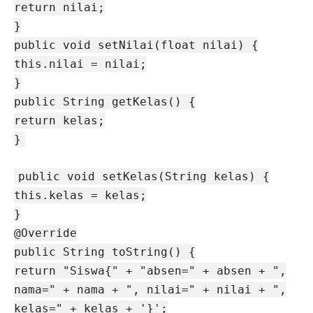
return nilai;
}
public void setNilai(float nilai) {
this.nilai = nilai;
}
public String getKelas() {
return kelas;
}
public void setKelas(String kelas) {
this.kelas = kelas;
}
@Override
public String toString() {
return "Siswa{" + "absen=" + absen + ",
nama=" + nama + ", nilai=" + nilai + ",
kelas=" + kelas + '}';