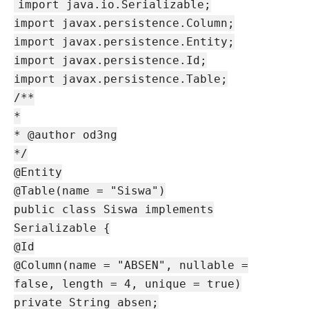
import java.io.Serializable;
import javax.persistence.Column;
import javax.persistence.Entity;
import javax.persistence.Id;
import javax.persistence.Table;
/**
*
* @author od3ng
*/
@Entity
@Table(name = "Siswa")
public class Siswa implements
Serializable {
@Id
@Column(name = "ABSEN", nullable =
false, length = 4, unique = true)
private String absen;