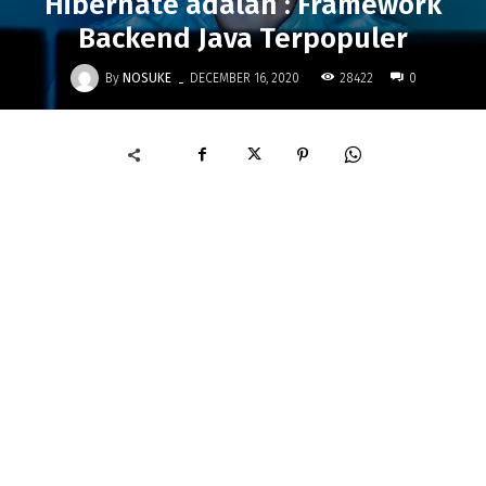
Hibernate adalah : Framework
Backend Java Terpopuler
-
By
NOSUKE
28422
DECEMBER 16, 2020
0