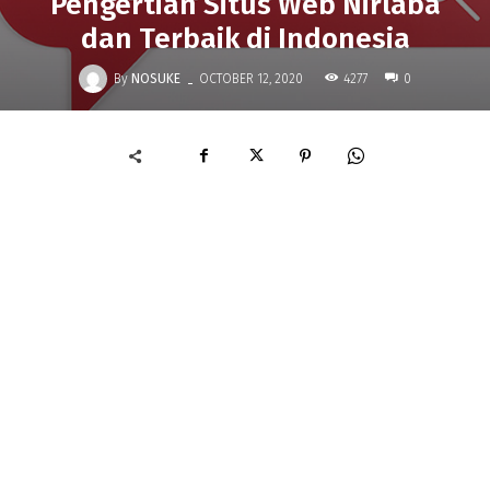
Pengertian Situs Web Nirlaba
dan Terbaik di Indonesia
-
By
NOSUKE
4277
OCTOBER 12, 2020
0