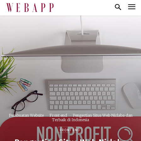
Pembuatan Website
Front end
Pengertian Situs Web Nirlaba dan
Terbaik di Indonesia
FRONT END