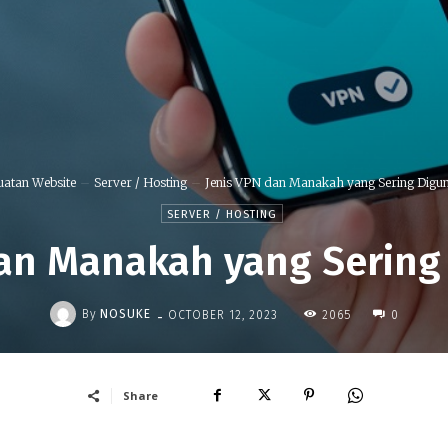
atan Website
Server / Hosting
Jenis VPN dan Manakah yang Sering Digu
SERVER / HOSTING
dan Manakah yang Sering
-
By
NOSUKE
2065
OCTOBER 12, 2023
0
Share