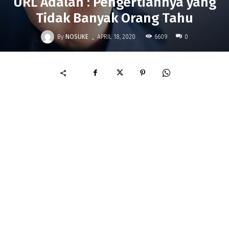
URL Adalah : Pengertiannya yang
Tidak Banyak Orang Tahu
-
By
NOSUKE
6609
APRIL 18, 2020
0