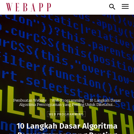
Pembuatan Website
Web Programming
10 Langkah Dasar
Algoritma Pemrograman yang Penting Untuk Diketahui...
WEB PROGRAMMING
10 Langkah Dasar Algoritma