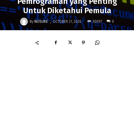
Pemrograman yang Penting
Untuk Diketahui Pemula
-
By
NOSUKE
30097
OCTOBER 21, 2020
0