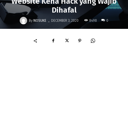
Website Kena Hack yang Wajib
Dihafal
-
By
NOSUKE
8498
DECEMBER 3, 2020
0