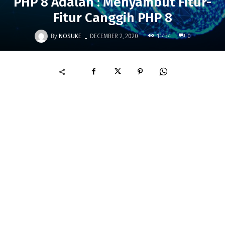
PHP 8 Adalah : Menyambut Fitur-
Fitur Canggih PHP 8
-
By
NOSUKE
11434
DECEMBER 2, 2020
0