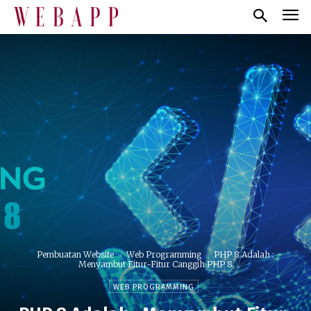
Pembuatan Website
Web Programming
PHP 8 Adalah :
Menyambut Fitur-Fitur Canggih PHP 8
WEB PROGRAMMING