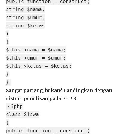
public function __construct(
string $nama,
string $umur,
string $kelas
)
{
$this->nama = $nama;
$this->umur = $umur;
$this->kelas = $kelas;
}
}
Sangat panjang, bukan? Bandingkan dengan
sistem penulisan pada PHP 8 :
<?php
class Siswa
{
public function __construct(