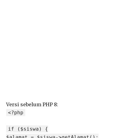
Versi sebelum PHP 8:
<?php
if ($siswa) {
$alamat = $siswa->getAlamat();