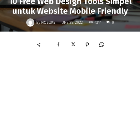
10 Free Web Design Tools Simpel
untuk Website Mobile Friendly
-
By
NOSUKE
4214
JUNE 28, 2022
0