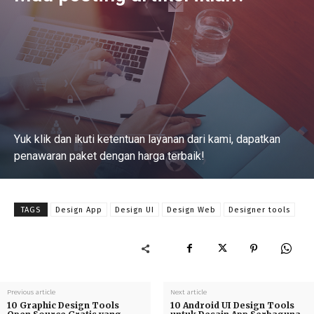
Yuk klik dan ikuti ketentuan layanan dari kami, dapatkan
penawaran paket dengan harga terbaik!
Baca Selengkapnya
TAGS
Design App
Design UI
Design Web
Designer tools
Previous article
Next article
10 Graphic Design Tools
10 Android UI Design Tools