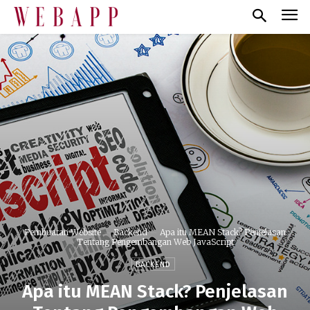
Pembuatan Website
Backend
Apa itu MEAN Stack? Penjelasan
Tentang Pengembangan Web JavaScript
BACKEND
Apa itu MEAN Stack? Penjelasan