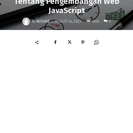
Tentang Pengembangan Web
JavaScript
-
By
NOSUKE
4306
AUGUST 24, 2021
0