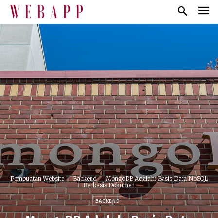
Pembuatan Website
Backend
MongoDB Adalah: Basis Data NoSQL
Berbasis Dokumen
BACKEND