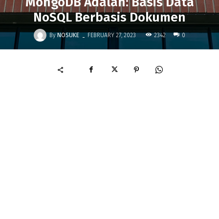
MongoDB Adalah: Basis Data
NoSQL Berbasis Dokumen
-
By
NOSUKE
2342
FEBRUARY 27, 2023
0