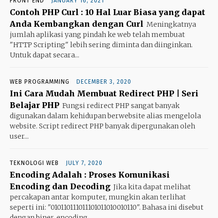
FRONT END
JANUARY 16, 2021
Contoh PHP Curl : 10 Hal Luar Biasa yang dapat
Anda Kembangkan dengan Curl
Meningkatnya
jumlah aplikasi yang pindah ke web telah membuat
"HTTP Scripting" lebih sering diminta dan diinginkan.
Untuk dapat secara...
WEB PROGRAMMING
DECEMBER 3, 2020
Ini Cara Mudah Membuat Redirect PHP | Seri
Belajar PHP
Fungsi redirect PHP sangat banyak
digunakan dalam kehidupan berwebsite alias mengelola
website. Script redirect PHP banyak dipergunakan oleh
user...
TEKNOLOGI WEB
JULY 7, 2020
Encoding Adalah : Proses Komunikasi
Encoding dan Decoding
Jika kita dapat melihat
percakapan antar komputer, mungkin akan terlihat
seperti ini: "010110111011101011010010110". Bahasa ini disebut
dengan biner, encoding...