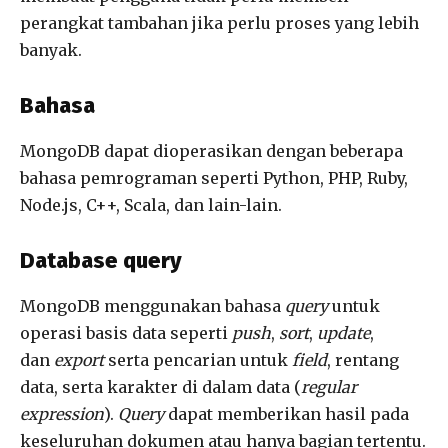
perangkat tambahan jika perlu proses yang lebih
banyak.
Bahasa
MongoDB dapat dioperasikan dengan beberapa
bahasa pemrograman seperti Python, PHP, Ruby,
Node.js, C++, Scala, dan lain-lain.
Database query
MongoDB menggunakan bahasa
query
untuk
operasi basis data seperti
push
,
sort
,
update
,
dan
export
serta pencarian untuk
field
, rentang
data, serta karakter di dalam data (
regular
expression
).
Query
dapat memberikan hasil pada
keseluruhan dokumen atau hanya bagian tertentu.