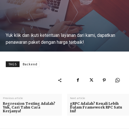
Yuk klik dan ikuti ketentuan layanan dari kami, dapatkan
penawaran paket dengan harga terbaik!
Baca Selengkapnya
TAGS
Backend
Previous article
Next article
Regression Testing Adalah?
gRPC Adalah? Kenali Lebih
Yuk, Cari Tahu Cara
Dalam Framework RPC Satu
Kerjanya!
Ini!