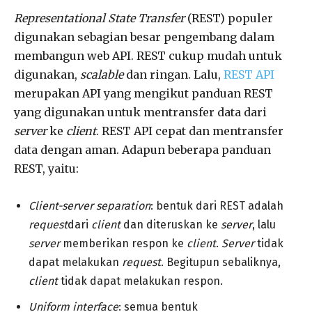
Representational State Transfer
(REST) populer
digunakan sebagian besar pengembang dalam
membangun web API. REST cukup mudah untuk
digunakan,
scalable
dan ringan. Lalu,
REST API
merupakan API yang mengikut panduan REST
yang digunakan untuk mentransfer data dari
server
ke
client
. REST API cepat dan mentransfer
data dengan aman. Adapun beberapa panduan
REST, yaitu:
Client-server separation
: bentuk dari REST adalah
request
dari
client
dan diteruskan ke
server
, lalu
server
memberikan respon ke
client
.
Server
tidak
dapat melakukan
request
. Begitupun sebaliknya,
client
tidak dapat melakukan respon.
Uniform interface
: semua bentuk