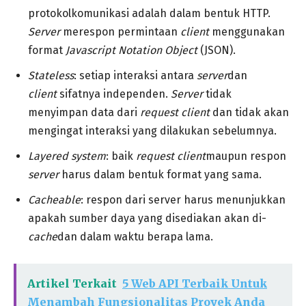
protokolkomunikasi adalah dalam bentuk HTTP.
Server
merespon permintaan
client
menggunakan
format
Javascript Notation Object
(JSON).
Stateless
: setiap interaksi antara
server
dan
client
sifatnya independen.
Server
tidak
menyimpan data dari
request client
dan tidak akan
mengingat interaksi yang dilakukan sebelumnya.
Layered system
: baik
request client
maupun respon
server
harus dalam bentuk format yang sama.
Cacheable
: respon dari server harus menunjukkan
apakah sumber daya yang disediakan akan di-
cache
dan dalam waktu berapa lama.
Artikel Terkait
5 Web API Terbaik Untuk
Menambah Fungsionalitas Proyek Anda