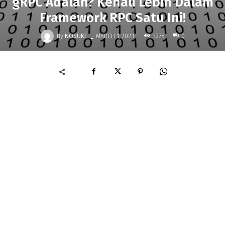
gRPC Adalah? Kenali Lebih Dalam
Framework RPC Satu Ini!
-
By
NOSUKE
3278
MARCH 1, 2023
0