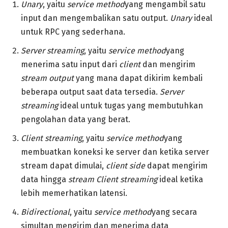
Unary
, yaitu
service method
yang mengambil satu
input dan mengembalikan satu output.
Unary
ideal
untuk RPC yang sederhana.
Server streaming
, yaitu
service method
yang
menerima satu input dari
client
dan mengirim
stream output
yang mana dapat dikirim kembali
beberapa output saat data tersedia.
Server
streaming
ideal untuk tugas yang membutuhkan
pengolahan data yang berat.
Client streaming
, yaitu
service method
yang
membuatkan koneksi ke server dan ketika server
stream dapat dimulai,
client side
dapat mengirim
data hingga
stream
Client streaming
ideal ketika
lebih memerhatikan latensi.
Bidirectional
, yaitu
service method
yang secara
simultan mengirim dan menerima data