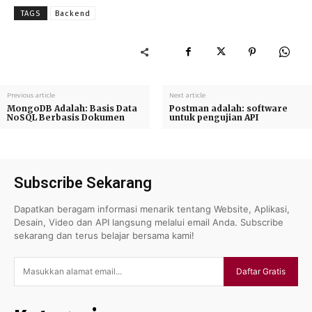
Baca Selengkapnya
TAGS
Backend
Previous article
Next article
MongoDB Adalah: Basis Data
Postman adalah: software
NoSQL Berbasis Dokumen
untuk pengujian API
Subscribe Sekarang
Dapatkan beragam informasi menarik tentang Website, Aplikasi,
Desain, Video dan API langsung melalui email Anda. Subscribe
sekarang dan terus belajar bersama kami!
Daftar Gratis