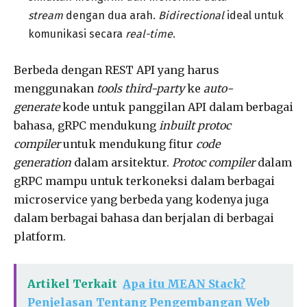
stream
dengan dua arah.
Bidirectional
ideal untuk
komunikasi secara
real-time
.
Berbeda dengan REST API yang harus
menggunakan
tools third-party
ke
auto-
generate
kode untuk panggilan API dalam berbagai
bahasa, gRPC mendukung
inbuilt protoc
compiler
untuk mendukung fitur
code
generation
dalam arsitektur.
Protoc compiler
dalam
gRPC mampu untuk terkoneksi dalam berbagai
microservice yang berbeda yang kodenya juga
dalam berbagai bahasa dan berjalan di berbagai
platform.
Artikel Terkait
Apa itu MEAN Stack?
Penjelasan Tentang Pengembangan Web