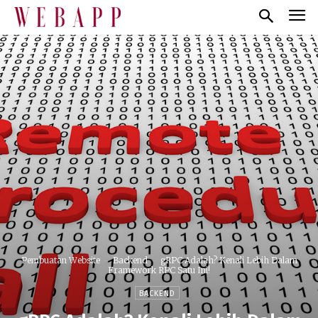
Pembuatan Website
Backend
gRPC Adalah? Kenali Lebih Dalam
Framework RPC Satu Ini!
BACKEND