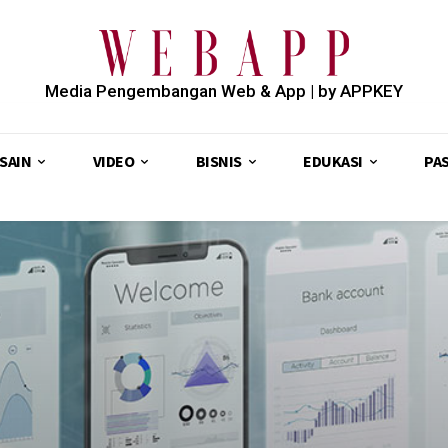
Media Pengembangan Web & App | by APPKEY
SAIN
VIDEO
BISNIS
EDUKASI
PA