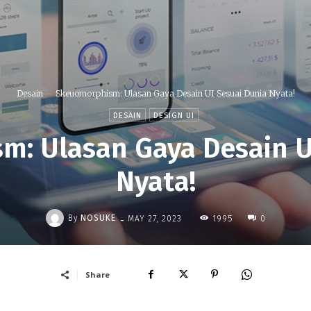
Desain
Skeuomorphism: Ulasan Gaya Desain UI Sesuai Dunia Nyata!
DESAIN
DESIGN UI
: Ulasan Gaya Desain U
Nyata!
-
By
NOSUKE
1995
MAY 27, 2023
0
Share