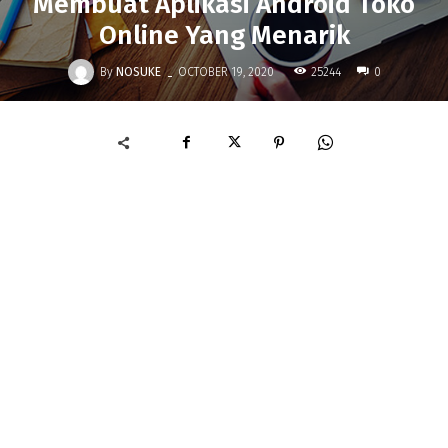
Membuat Aplikasi Android Toko
Online Yang Menarik
-
By
NOSUKE
25244
OCTOBER 19, 2020
0